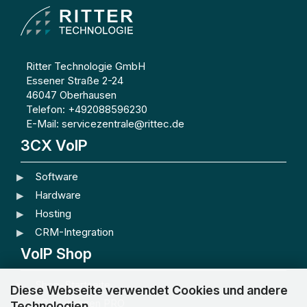
Ritter Technologie GmbH
Essener Straße 2-24
46047 Oberhausen
Telefon: +492088596230
E-Mail: servicezentrale@rittec.de
3CX VoIP
Software
Hardware
Hosting
CRM-Integration
VoIP Shop
Shop-Startseite
Diese Webseite verwendet Cookies und andere
3CX Lizenzen PRO
Technologien